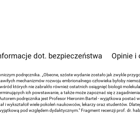
nformacje dot. bezpieczeństwa
Opinie i
czym podręcznika. „Obecne, szóste wydanie zostało jak zwykle przygoto
 zawiłych mechanizmów rozwoju embrionalnego człowieka byłoby niemożl
śród których nie zabrakło również ostatnich osiągnięć biologii molekular
rminujących ich powstawanie, a także może zapoznać się z zagadnieni
Autorem podręcznika jest Profesor Hieronim Bartel - wyjątkowa postać w
ał i wykształcił wiele pokoleń naukowców, lekarzy oraz studentów. Dlatego
 wyjątkową pod względem dydaktycznym." Fragment recenzji prof. dr. hab.