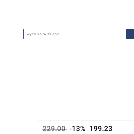
edaże
Bestsellery
Polecamy
Anatomia - Promocje
ci
Wyprzedaże
Bestsellery
Polecamy
Anatomia 
229.00
-13%
199.23