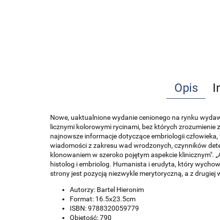
Opis
I
Nowe, uaktualnione wydanie cenionego na rynku wydawni
licznymi kolorowymi rycinami, bez których zrozumienie
najnowsze informacje dotyczące embriologii człowieka, w
wiadomości z zakresu wad wrodzonych, czynników dete
klonowaniem w szeroko pojętym aspekcie klinicznym". „
histolog i embriolog. Humanista i erudyta, który wychow
strony jest pozycją niezwykle merytoryczną, a z drugiej
Autorzy: Bartel Hieronim
Format: 16.5x23.5cm
ISBN: 9788320059779
Objętość: 790