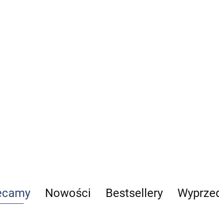
a
155.73
odpowiedzi
40.00
-20%
Standardy postępowania
32.00
w ratownictwie
medycznym część 1
109.00
ecamy
Nowości
Bestsellery
Wyprze