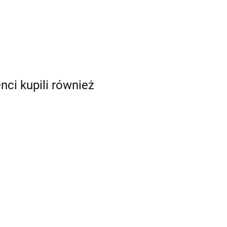
enci kupili również
mia
eka