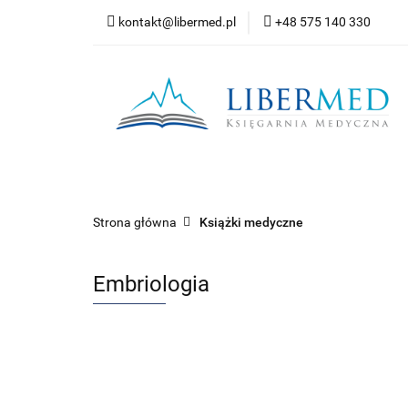
kontakt@libermed.pl
+48 575 140 330
Nowości
Wyprz
Kontakt
Wszystkie kategorie
Nowoś
Strona główna
Książki medyczne
Embriologia