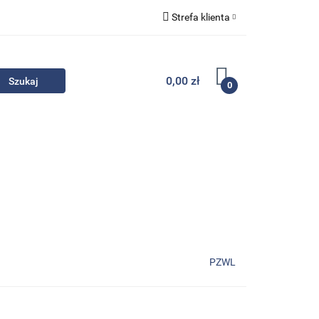
Strefa klienta
Komplety
Zaloguj się
Zarejestruj się
0,00 zł
0
Dodaj zgłoszenie
Zgody cookies
- Promocje
Komplety
Kontakt
PZWL