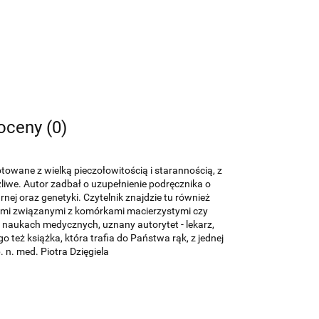
 oceny (0)
wane z wielką pieczołowitością i starannością, z
iwe. Autor zadbał o uzupełnienie podręcznika o
nej oraz genetyki. Czytelnik znajdzie tu również
ami związanymi z komórkami macierzystymi czy
 naukach medycznych, uznany autorytet - lekarz,
 też książka, która trafia do Państwa rąk, z jednej
 n. med. Piotra Dzięgiela