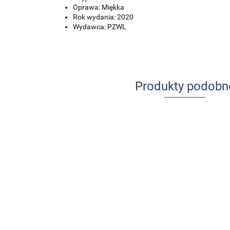
Oprawa: Miękka
Rok wydania: 2020
Wydawca: PZWL
Produkty podobn
Udar mózgu
Ból w
u dzieci i
praktyce
młodzieży
pielęgniarskiej
84.00
-13%
64.00
-14%