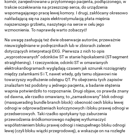
komór, zarejestrowane u przytomnego pacjenta, podłączonego, w
trakcie oczekiwania na przeszczep serca, do urządzenia
wspomagającego pracę lewej komory. I drugi, zakłócany okresowo
nakładającą się na zapis elektrostymulacją płata mięśnia
najszerszego grzbietu, naszytego na serce w celu jego
wzmocnienia. To naprawdę warto zobaczyć!
Na uwagę zasługują też dwie obserwacje autorów, przeważnie
nieuwzględniane w podręcznikach lub w zbiorach zaleceń
dotyczących interpretacji EKG. Pierwsza z nich to opis
„wyprostowanych” odcinków ST w stanie hipokalcemii (ST-segment
straightening). I rzeczywiście, odcinki ST w omawianych
elektrokardiogramach wyglądają czasem jak sznurek rozciągnięty
między załamkami S i T, nawet wtedy, gdy temu objawowi nie
towarzyszy wydłużenie odstępu QT. Po obejrzeniu tych zapisów
znalazłam też podobny u jednego pacjenta, a badanie stężenia
wapnia potwierdziło to rozpoznanie. Drugi objaw, co prawda znany
od dawna, ale rzadko omawiany, to „zamaskowany” blok odnogi
(masquerading bundle branch block): obecność cech bloku lewej
odnogi w odprowadzeniach kończynowych i bloku prawej odnogi w
przedsercowych. Taki rzadko spotykany typ zaburzenia
przewodzenia śródkomorowego najlepiej wytłumaczyć
współistnieniem bloku prawej odnogi i niezupełnego bloku odnogi
lewej (czyli bloku wiązki przegrodowej), a wskazuje on na rozległe