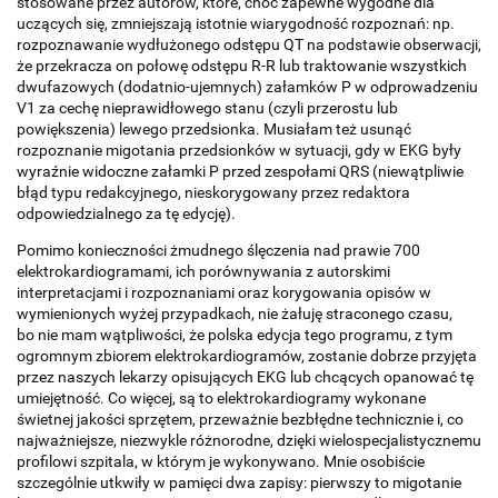
stosowane przez autorów, które, choć zapewne wygodne dla
uczących się, zmniejszają istotnie wiarygodność rozpoznań: np.
rozpoznawanie wydłużonego odstępu QT na podstawie obserwacji,
że przekracza on połowę odstępu R-R lub traktowanie wszystkich
dwufazowych (dodatnio-ujemnych) załamków P w odprowadzeniu
V1 za cechę nieprawidłowego stanu (czyli przerostu lub
powiększenia) lewego przedsionka. Musiałam też usunąć
rozpoznanie migotania przedsionków w sytuacji, gdy w EKG były
wyraźnie widoczne załamki P przed zespołami QRS (niewątpliwie
błąd typu redakcyjnego, nieskorygowany przez redaktora
odpowiedzialnego za tę edycję).
Pomimo konieczności żmudnego ślęczenia nad prawie 700
elektrokardiogramami, ich porównywania z autorskimi
interpretacjami i rozpoznaniami oraz korygowania opisów w
wymienionych wyżej przypadkach, nie żałuję straconego czasu,
bo nie mam wątpliwości, że polska edycja tego programu, z tym
ogromnym zbiorem elektrokardiogramów, zostanie dobrze przyjęta
przez naszych lekarzy opisujących EKG lub chcących opanować tę
umiejętność. Co więcej, są to elektrokardiogramy wykonane
świetnej jakości sprzętem, przeważnie bezbłędne technicznie i, co
najważniejsze, niezwykle różnorodne, dzięki wielospecjalistycznemu
profilowi szpitala, w którym je wykonywano. Mnie osobiście
szczególnie utkwiły w pamięci dwa zapisy: pierwszy to migotanie