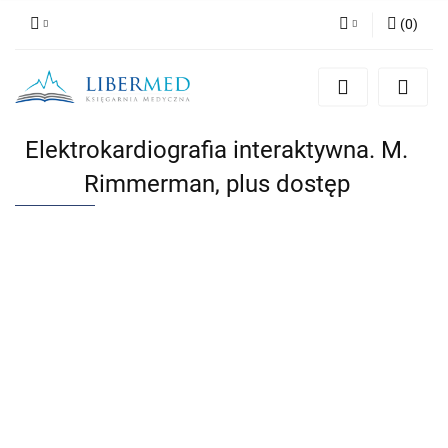
(
0
)
Zaloguj się
Zarejestruj się
Dodaj zgłoszenie
Elektrokardiografia interaktywna. M.
Zgody cookies
Rimmerman, plus dostęp