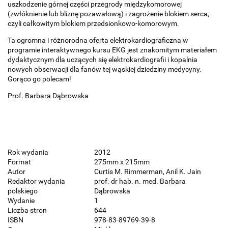
uszkodzenie górnej części przegrody międzykomorowej
(zwłóknienie lub bliznę pozawałową) i zagrożenie blokiem serca,
czyli całkowitym blokiem przedsionkowo-komorowym.
Ta ogromna i różnorodna oferta elektrokardiograficzna w
programie interaktywnego kursu EKG jest znakomitym materiałem
dydaktycznym dla uczących się elektrokardiografii i kopalnia
nowych obserwacji dla fanów tej wąskiej dziedziny medycyny.
Gorąco go polecam!
Prof. Barbara Dąbrowska
Rok wydania
2012
Format
275mm x 215mm
Autor
Curtis M. Rimmerman, Anil K. Jain
Redaktor wydania
prof. dr hab. n. med. Barbara
polskiego
Dąbrowska
Wydanie
1
Liczba stron
644
ISBN
978-83-89769-39-8