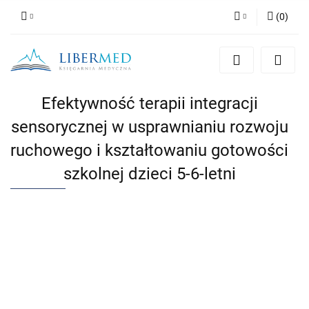
(
0
)
Zaloguj się
Zarejestruj się
Dodaj zgłoszenie
Efektywność terapii integracji
Zgody cookies
sensorycznej w usprawnianiu rozwoju
ruchowego i kształtowaniu gotowości
szkolnej dzieci 5-6-letni