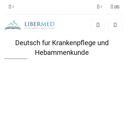
(
0
)
Zaloguj się
Zarejestruj się
Dodaj zgłoszenie
Deutsch fur Krankenpflege und
Zgody cookies
Hebammenkunde