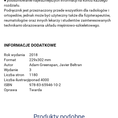
● podsumowanie najważniejszych informacji na końcu każdego
rozdziału.
Podręcznik jest przeznaczony przede wszystkim dla radiologów i
ortopedów, jednak może być użyteczny także dla fizjoterapeutów,
reumatologów oraz innych lekarzy i studentów zainteresowanych
technikami obrazowania układu mięśniowo-szkieletowego.
INFORMACJE DODATKOWE
Rok wydania
2018
Format
229x302 mm
Autor
Adam Greenspan, Javier Beltran
Wydanie
3
Liczba stron
1180
Liczba ilustracji
ponad 4000
ISBN
978-83-65946-10-2
Oprawa
Twarda
Produkty podobne