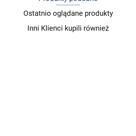
Ostatnio oglądane produkty
Inni Klienci kupili również
Indeks
Urazy
33 czytanki
Przepukliny
leków -
stawu
o
pachwinowe
Ultrasonografia
nazwy
kolanow
73.00
komunikacji,
i udowe u
układu
89.00
handlowe
72.00
72.00
-19%
czyli jak być
dorosłych
mięśniowo-
-13%
2019/2020
-19%
-14%
570.00
-14%
59.13
dobrym
szkieletowego.
77.43
58.32
61.92
490.00
lekarzem i
Komplet (Tom
nie
1 i Tom 2)
zwariować