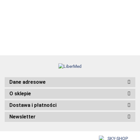
99.00
2 - Terapie
36.12
chirurgicznych
29.00
69.99
łysienia
95.00
angrogenowego
38.00
Dane adresowe
O sklepie
Dostawa i płatności
Newsletter