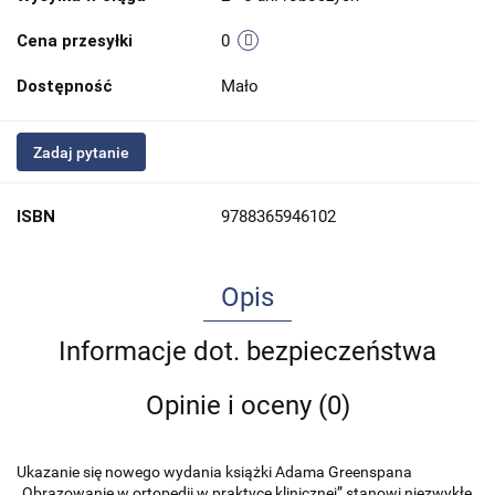
Cena przesyłki
0
Dostępność
Mało
Zadaj pytanie
ISBN
9788365946102
Opis
Informacje dot. bezpieczeństwa
Opinie i oceny (0)
Ukazanie się nowego wydania książki Adama Greenspana
„Obrazowanie w ortopedii w praktyce klinicznej” stanowi niezwykłe