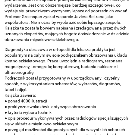
wydarzenie. Jest ono obszerniejsze, bardziej szczegółowe i, co
wydaje się prawdziwym wyczynem, lepsze od poprzednich wydań.
Profesor Greenspan zyskał wsparcie Javiera Beltrana jako
współautora. Nie można by wyobrazić sobie lepszego zespołu.
Książka ta została bowiem napisana i zredagowana przez dwóch
uznanych ekspertów, mających bogate doświadczenie w dziedzinie
obrazowania mięśniowo-szkieletowego.
Diagnostyka obrazowa w ortopedii dla lekarza praktyka jest
popularnym na całym świecie podręcznikiem obrazowania układu
kostno-szkieletowego. Praca uwzględnia radiogramy, rezonans
magnetyczny, tomografię komputerową, badania nuklearne i
ultrasonografię.
Podręcznik został przygotowany w uporządkowany i czytelny
sposób, z wykorzystaniem schematów, wykresów, diagramów,
tabel i zdjęć.
Książka zawiera:
● ponad 4000 ilustracji
● praktyczne wskazówki dotyczące obrazowania
● kryteria wyboru technik
● opis procedur wykonywanych przez radiologów specjalizujących
się w układzie mięśniowo-szkieletowym
● przegląd możliwości diagnostycznych dla wszystkich schorzeń