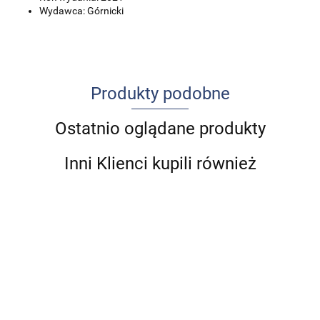
Wydawca: Górnicki
Produkty podobne
Ostatnio oglądane produkty
Inni Klienci kupili również
Cukrzyca
Udar
A
Anatomia
i
mózgu u
n
prawidłowa
Standardy
depresja
Ból w
dzieci i