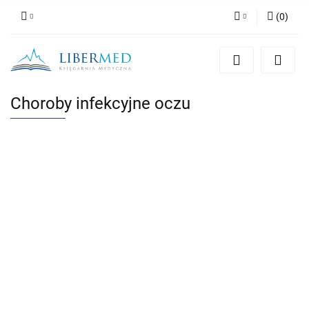
(
0
)
Zaloguj się
Zarejestruj się
Dodaj zgłoszenie
Choroby infekcyjne oczu
Zgody cookies