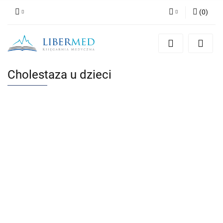
(
0
)
Zaloguj się
Zarejestruj się
Dodaj zgłoszenie
Cholestaza u dzieci
Zgody cookies