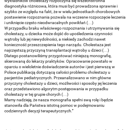
wykładników cholestazy rozpoczyna się wszechstronna
diagnostyka różnicowa, która musi być prowadzona sprawnie i
szybko ze względu na fakt, że w wielu jednostkach chorobowych
postawienie rozpoznania pozwala na wczesne rozpoczęcie leczenia
i uniknięcie często nieodwracalnych powikłań (…)
W przypadku braku właściwego rozpoznania i utrzymywania się
cholestazy, u dziecka może dojść do upośledzenia czynności
wątroby lub jej niewydolności, a niekiedy zachodzi nawet
konieczność przeszczepienia tego narządu. Cholestaza jest
najczęstszą przyczyną transplantacji wątroby u dzieci (…)
Dlatego postanowiliśmy przygotować niniejszą monografię,
skierowaną do lekarzy praktyków. Opracowanie powstało w
oparciu o wieloletnie doświadczenie autorów i jest pierwszą w
Polsce publikacją dotyczącą całości problemu cholestazy u
pacjentów pediatrycznych. Przeanalizowano w nim główne
przyczyny cholestazy u dzieci, możliwości i sposoby jej leczenia
oraz przedstawiono algorytm postępowania w przypadku
cholestazy w tej grupie chorych (…)
Mamy nadzieję, że nasza monografia spełni swą rolę i będzie
stanowiła dla Państwa istotną pomoc w podejmowaniu
codziennych decyzji terapeutycznych.”