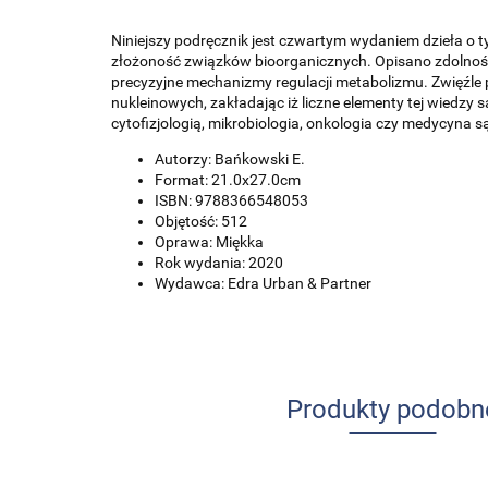
Niniejszy podręcznik jest czwartym wydaniem dzieła o t
złożoność związków bioorganicznych. Opisano zdolnoś
precyzyjne mechanizmy regulacji metabolizmu. Zwięźle
nukleinowych, zakładając iż liczne elementy tej wiedzy 
cytofizjologią, mikrobiologia, onkologia czy medycyna 
Autorzy: Bańkowski E.
Format: 21.0x27.0cm
ISBN: 9788366548053
Objętość: 512
Oprawa: Miękka
Rok wydania: 2020
Wydawca: Edra Urban & Partner
Produkty podobn