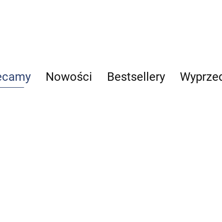
ecamy
Nowości
Bestsellery
Wyprze
Reumatologia
Telemedycyna
Alergologia
Vademecum
29.00
63.00
szwów
40.00
Praktyczny p