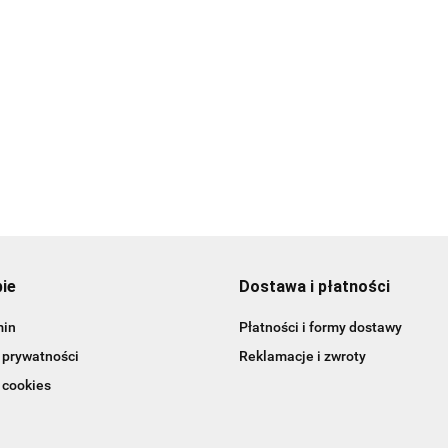
chirurgicznych
po lean healt
69.99
85.00
pie
Dostawa i płatności
min
Płatności i formy dostawy
 prywatności
Reklamacje i zwroty
 cookies