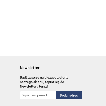
młodych dorosłych
119.25
hcare
44.00
37.84
Newsletter
Bądź zawsze na bieżąco z ofertą
naszego sklepu, zapisz się do
Newslettera teraz!