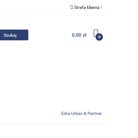
Strefa klienta
Komplety
Zaloguj się
Zarejestruj się
0,00 zł
0
Dodaj zgłoszenie
Zgody cookies
- Promocje
Komplety
Kontakt
Edra Urban & Partner