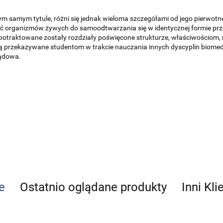
ym samym tytule, różni się jednak wieloma szczegółami od jego pierwotne
ć organizmów żywych do samoodtwarzania się w identycznej formie prz
 potraktowane zostały rozdziały poświęcone strukturze, właściwościom
są przekazywane studentom w trakcie nauczania innych dyscyplin biomedyc
sądowa.
e
Ostatnio oglądane produkty
Inni Kli