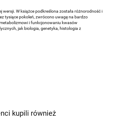
j wersji. W książce podkreślona została różnorodność i
ez tysiące pokoleń, zwrócono uwagę na bardzo
, metabolizmowi i funkcjonowaniu kwasów
znych, jak biologia, genetyka, histologia z
enci kupili również