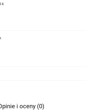
14
h
Opinie i oceny (0)