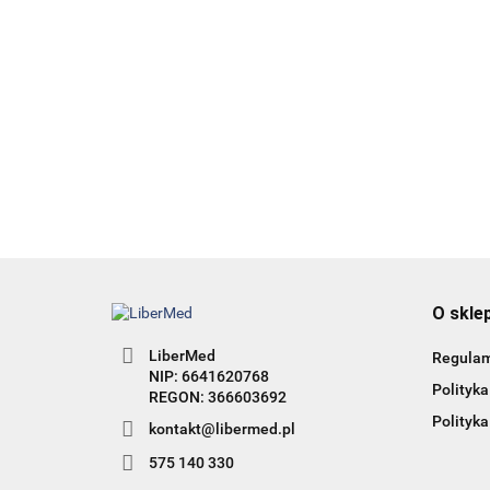
HAIR 360 - wyd. 2 - Terapie
łysienia angrogenowego
95.00
38.00
O skle
LiberMed
Regula
NIP: 6641620768
Polityka
Polityka
kontakt@libermed.pl
575 140 330