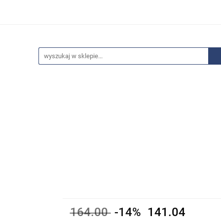
edaże
Bestsellery
Polecamy
Anatomia - Promocje
ci
Wyprzedaże
Bestsellery
Polecamy
Anatomia 
164.00
-14%
141.04