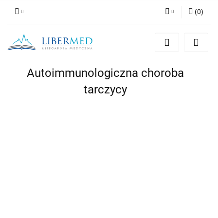
(
0
)
Zaloguj się
Zarejestruj się
Dodaj zgłoszenie
Autoimmunologiczna choroba
Zgody cookies
tarczycy