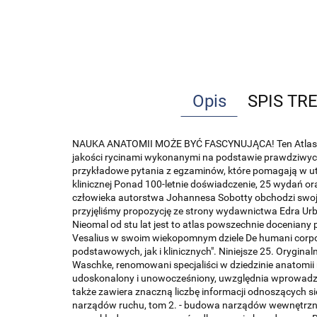
Opis
SPIS TR
NAUKA ANATOMII MOŻE BYĆ FASCYNUJĄCA! Ten Atlas to więc
jakości rycinami wykonanymi na podstawie prawdziwyc
przykładowe pytania z egzaminów, które pomagają w utrw
klinicznej Ponad 100-letnie doświadczenie, 25 wydań or
człowieka autorstwa Johannesa Sobotty obchodzi swoje „
przyjęliśmy propozycję ze strony wydawnictwa Edra Ur
Nieomal od stu lat jest to atlas powszechnie doceniany 
Vesalius w swoim wiekopomnym dziele De humani corpor
podstawowych, jak i klinicznych". Niniejsze 25. Orygina
Waschke, renomowani specjaliści w dziedzinie anatomii
udoskonalony i unowocześniony, uwzględnia wprowadz
także zawiera znaczną liczbę informacji odnoszących si
narządów ruchu, tom 2. - budowa narządów wewnętrznych 