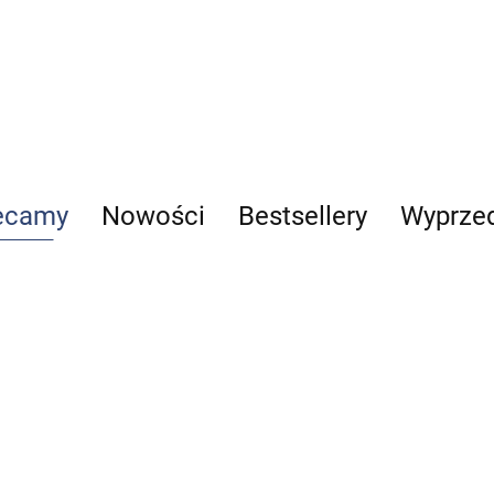
ecamy
Nowości
Bestsellery
Wyprze
Reumatologia
Telemedycyna
Alergologia