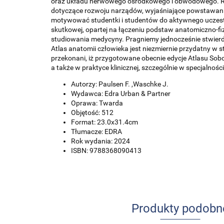
oraz układu nerwowego ośrodkowego i obwodowego. Rycin
dotyczące rozwoju narządów, wyjaśniające powstawani
motywować studentki i studentów do aktywnego uczestn
skutkowej, opartej na łączeniu podstaw anatomiczno-fi
studiowania medycyny. Pragniemy jednocześnie stwierdzi
Atlas anatomii człowieka jest niezmiernie przydatny w
przekonani, iż przygotowane obecnie edycje Atlasu Sobo
a także w praktyce klinicznej, szczególnie w specjalno
Autorzy: Paulsen F. ,Waschke J.
Wydawca: Edra Urban & Partner
Oprawa: Twarda
Objętość: 512
Format: 23.0x31.4cm
Tłumacze: EDRA
Rok wydania: 2024
ISBN: 9788368090413
Produkty podobn