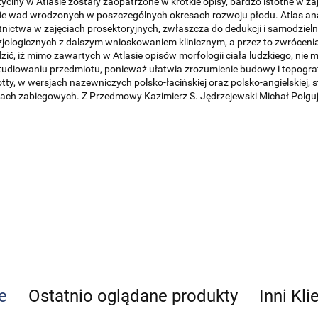
y w Atlasie zostały zaopatrzone w krótkie opisy, bardzo istotne w za
e wad wrodzonych w poszczególnych okresach rozwoju płodu. Atlas ana
ictwa w zajęciach prosektoryjnych, zwłaszcza do dedukcji i samodziel
zjologicznych z dalszym wnioskowaniem klinicznym, a przez to zwrócenia
ć, iż mimo zawartych w Atlasie opisów morfologii ciała ludzkiego, nie 
 studiowaniu przedmiotu, ponieważ ułatwia zrozumienie budowy i topogr
tty, w wersjach nazewniczych polsko-łacińskiej oraz polsko-angielskiej
ściach zabiegowych. Z Przedmowy Kazimierz S. Jędrzejewski Michał Polgu
e
Ostatnio oglądane produkty
Inni Kli