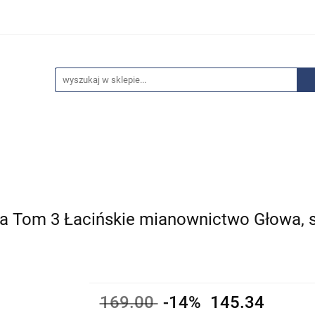
edaże
Bestsellery
Polecamy
Anatomia - Promocje
ci
Wyprzedaże
Bestsellery
Polecamy
Anatomia 
ta Tom 3 Łacińskie mianownictwo Głowa, s
169.00
-14%
145.34