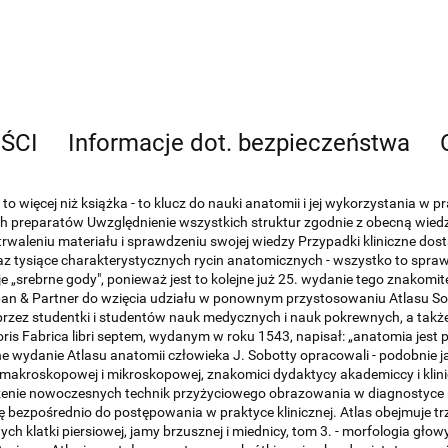
EŚCI
Informacje dot. bezpieczeństwa
ej niż książka - to klucz do nauki anatomii i jej wykorzystania w prak
h preparatów Uwzględnienie wszystkich struktur zgodnie z obecną wie
aleniu materiału i sprawdzeniu swojej wiedzy Przypadki kliniczne dost
az tysiące charakterystycznych rycin anatomicznych - wszystko to sprawi
srebrne gody", ponieważ jest to kolejne już 25. wydanie tego znakomiteg
ban & Partner do wzięcia udziału w ponownym przystosowaniu Atlasu So
przez studentki i studentów nauk medycznych i nauk pokrewnych, a także 
is Fabrica libri septem, wydanym w roku 1543, napisał: „anatomia jes
lne wydanie Atlasu anatomii człowieka J. Sobotty opracowali - podobnie j
 makroskopowej i mikroskopowej, znakomici dydaktycy akademiccy i kli
enie nowoczesnych technik przyżyciowego obrazowania w diagnostyce 
ę bezpośrednio do postępowania w praktyce klinicznej. Atlas obejmuje tr
klatki piersiowej, jamy brzusznej i miednicy, tom 3. - morfologia głow