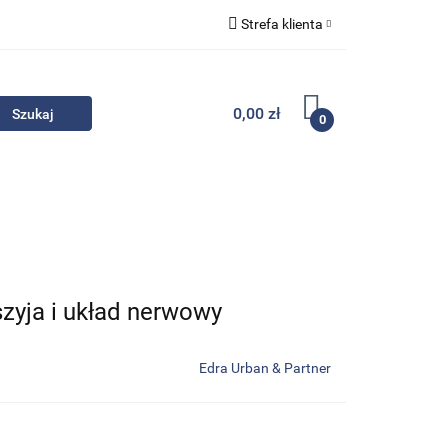
Strefa klienta
Komplety
Zaloguj się
Zarejestruj się
0,00 zł
0
Dodaj zgłoszenie
Zgody cookies
- Promocje
Komplety
Kontakt
zyja i układ nerwowy
Edra Urban & Partner