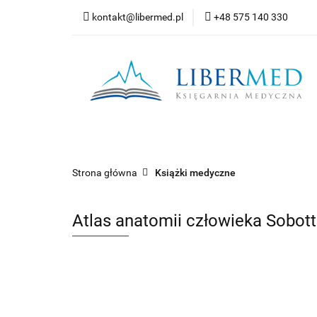
kontakt@libermed.pl
+48 575 140 330
Nowości
Wyprz
Kontakt
Wszystkie kategorie
Nowoś
Strona główna
Książki medyczne
Atlas anatomii człowieka Sobot