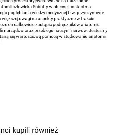
jęciach prosektoryjnych. Ważne są także dane
tomii człowieka Sobotty w obecnej postaci ma
nego pogłębiania wiedzy medycznej tzw. przyczynowo-
 większej uwagi na aspekty praktyczne w trakcie
może on całkowicie zastąpić podręczników anatomii.
afii narządów oraz przebiegu naczyń i nerwów. Jesteśmy
, staną się wartościową pomocą w studiowaniu anatomii,
j
enci kupili również