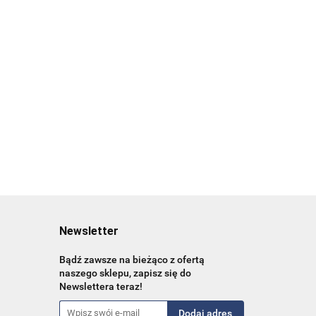
klatki piersiowej
Zdrowie psychiczne
159.00
rzewodnik
młodych dorosłych
119.25
hcare
44.00
37.84
Newsletter
Bądź zawsze na bieżąco z ofertą
naszego sklepu, zapisz się do
Newslettera teraz!