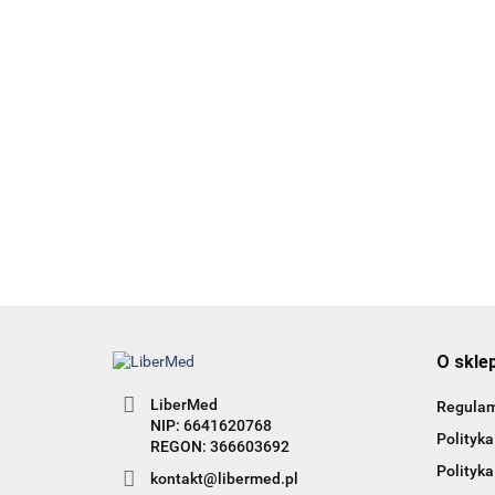
36.12
HAIR 360 - wyd. 2 - Terapie
łysienia angrogenowego
95.00
38.00
O skle
LiberMed
Regula
NIP: 6641620768
Polityka
Polityka
kontakt@libermed.pl