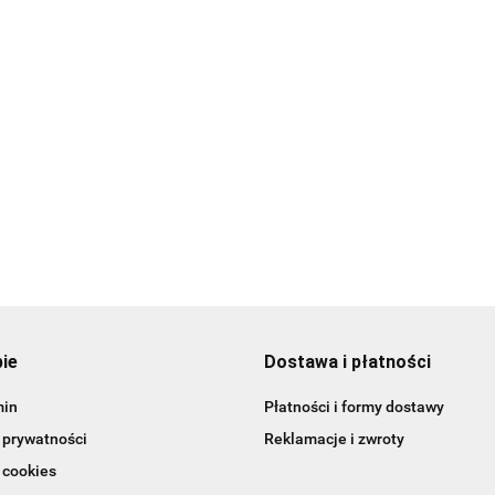
Vademecum
29.00
63.00
szwów
40.00
Praktyczny p
chirurgicznych
po lean healt
69.99
85.00
pie
Dostawa i płatności
min
Płatności i formy dostawy
 prywatności
Reklamacje i zwroty
 cookies