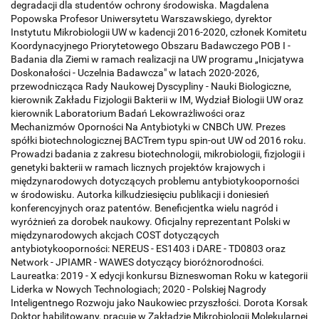
degradacji dla studentów ochrony środowiska. Magdalena
Popowska Profesor Uniwersytetu Warszawskiego, dyrektor
Instytutu Mikrobiologii UW w kadencji 2016-2020, członek Komitetu
Koordynacyjnego Priorytetowego Obszaru Badawczego POB I -
Badania dla Ziemi w ramach realizacji na UW programu „Inicjatywa
Doskonałości - Uczelnia Badawcza" w latach 2020-2026,
przewodnicząca Rady Naukowej Dyscypliny - Nauki Biologiczne,
kierownik Zakładu Fizjologii Bakterii w IM, Wydział Biologii UW oraz
kierownik Laboratorium Badań Lekowrażliwości oraz
Mechanizmów Oporności Na Antybiotyki w CNBCh UW. Prezes
spółki biotechnologicznej BACTrem typu spin-out UW od 2016 roku.
Prowadzi badania z zakresu biotechnologii, mikrobiologii, fizjologii i
genetyki bakterii w ramach licznych projektów krajowych i
międzynarodowych dotyczących problemu antybiotykooporności
w środowisku. Autorka kilkudziesięciu publikacji i doniesień
konferencyjnych oraz patentów. Beneficjentka wielu nagród i
wyróżnień za dorobek naukowy. Oficjalny reprezentant Polski w
międzynarodowych akcjach COST dotyczących
antybiotykooporności: NEREUS - ES1403 i DARE - TD0803 oraz
Network - JPIAMR - WAWES dotyczący bioróżnorodności.
Laureatka: 2019 - X edycji konkursu Bizneswoman Roku w kategorii
Liderka w Nowych Technologiach; 2020 - Polskiej Nagrody
Inteligentnego Rozwoju jako Naukowiec przyszłości. Dorota Korsak
Doktor habilitowany, pracuje w Zakładzie Mikrobiologii Molekularnej