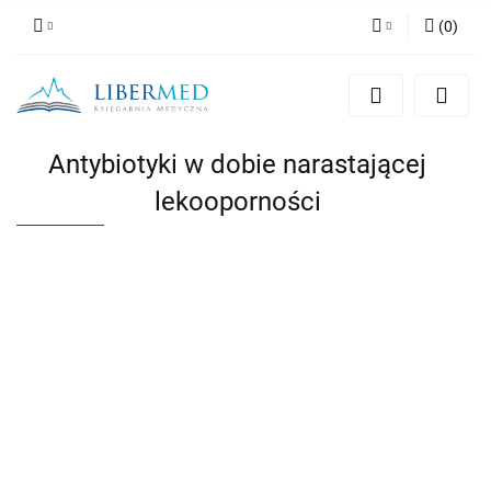
(
0
)
Zaloguj się
Zarejestruj się
Dodaj zgłoszenie
Antybiotyki w dobie narastającej
Zgody cookies
lekooporności