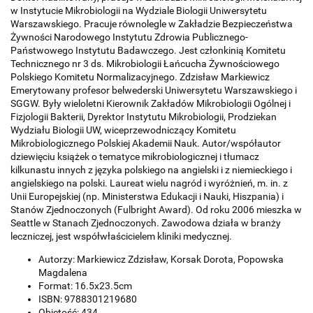
w Instytucie Mikrobiologii na Wydziale Biologii Uniwersytetu
Warszawskiego. Pracuje równolegle w Zakładzie Bezpieczeństwa
Żywności Narodowego Instytutu Zdrowia Publicznego-
Państwowego Instytutu Badawczego. Jest członkinią Komitetu
Technicznego nr 3 ds. Mikrobiologii Łańcucha Żywnościowego
Polskiego Komitetu Normalizacyjnego. Zdzisław Markiewicz
Emerytowany profesor belwederski Uniwersytetu Warszawskiego i
SGGW. Były wieloletni Kierownik Zakładów Mikrobiologii Ogólnej i
Fizjologii Bakterii, Dyrektor Instytutu Mikrobiologii, Prodziekan
Wydziału Biologii UW, wiceprzewodniczący Komitetu
Mikrobiologicznego Polskiej Akademii Nauk. Autor/współautor
dziewięciu książek o tematyce mikrobiologicznej i tłumacz
kilkunastu innych z języka polskiego na angielski i z niemieckiego i
angielskiego na polski. Laureat wielu nagród i wyróżnień, m. in. z
Unii Europejskiej (np. Ministerstwa Edukacji i Nauki, Hiszpania) i
Stanów Zjednoczonych (Fulbright Award). Od roku 2006 mieszka w
Seattle w Stanach Zjednoczonych. Zawodowa działa w branży
leczniczej, jest współwłaścicielem kliniki medycznej.
Autorzy: Markiewicz Zdzisław, Korsak Dorota, Popowska
Magdalena
Format: 16.5x23.5cm
ISBN: 9788301219680
Objętość: 434