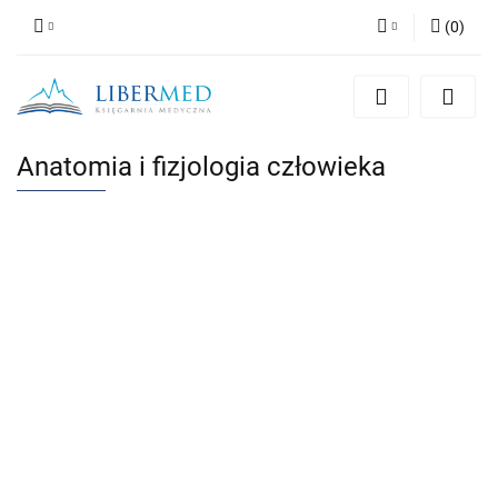
(
0
)
Zaloguj się
Zarejestruj się
Dodaj zgłoszenie
Anatomia i fizjologia człowieka
Zgody cookies