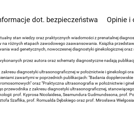
nformacje dot. bezpieczeństwa
Opinie i
aktualny stan wiedzy oraz praktycznych wiadomości z prenatalnej diagnost
istów na różnych etapach zawodowego zaawansowania. Książka przedstawi
wania wad genetycznych, nowoczesnej diagnostyki ginekologicznej ora
ykonanych przez autora oraz schematy diagnostyczne nadają publikacji
 zakresu diagnostyki ultrasonograficznej w położnictwie i ginekologii or
niami zawartymi w poprzednich publikacjach: "Badania dopplerowskie i
chromosomowych" oraz "Praktyczna ultrasonografia w położnictwie i ginek
go przewodnika z zakresu diagnostyki ultrasonograficznej, stanowiącego
nekologii: prof. Kyprosa Nicolaidesa, Seamundura Gudmundssona, prof. Povi
ztofa Szaflika, prof. Romualda Dębskiego oraz prof. Mirosława Wielgosia