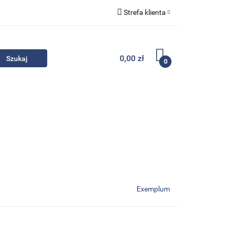
Strefa klienta
Komplety
Zaloguj się
Zarejestruj się
0,00 zł
0
Dodaj zgłoszenie
Zgody cookies
- Promocje
Komplety
Kontakt
Exemplum