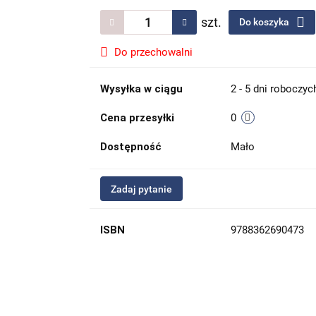
szt.
Do koszyka
Do przechowalni
Wysyłka w ciągu
2 - 5 dni roboczyc
Cena przesyłki
0
Dostępność
Mało
Zadaj pytanie
ISBN
9788362690473