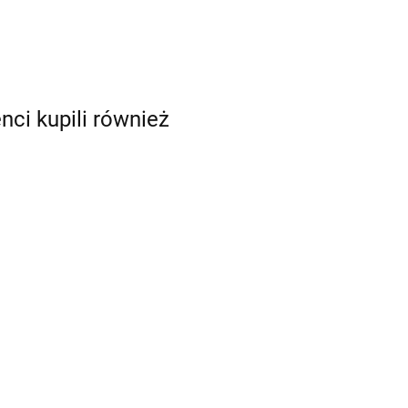
enci kupili również
mia
eka