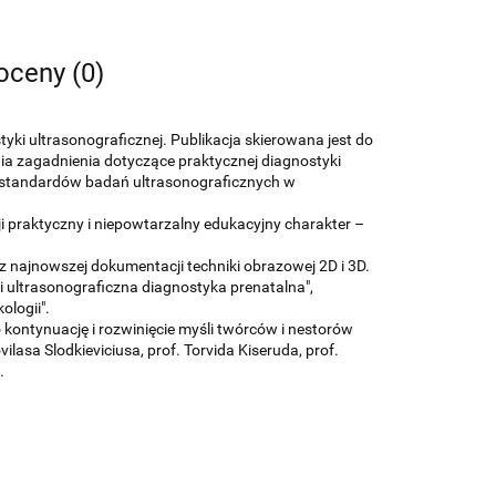
 oceny (0)
yki ultrasonograficznej. Publikacja skierowana jest do
a zagadnienia dotyczące praktycznej diagnostyki
z standardów badań ultrasonograficznych w
 praktyczny i niepowtarzalny edukacyjny charakter –
az najnowszej dokumentacji techniki obrazowej 2D i 3D.
 ultrasonograficzna diagnostyka prenatalna",
ologii".
 kontynuację i rozwinięcie myśli twórców i nestorów
lasa Slodkieviciusa, prof. Torvida Kiseruda, prof.
.