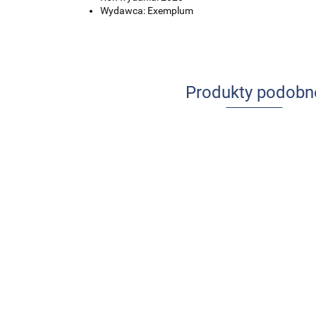
Wydawca: Exemplum
Produkty podobn
Udar mózgu
Ból w
u dzieci i
praktyce
młodzieży
pielęgniarskiej
84.00
-13%
64.00
-14%
73.08
Anatomia prawidłow
55.04
człowieka. Komplet