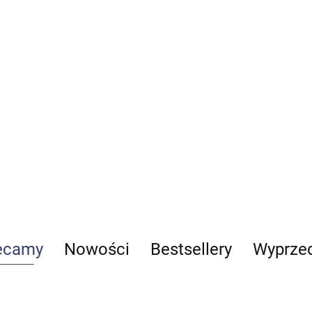
32.00
w ratownictwie
medycznym część 1
109.00
ecamy
Nowości
Bestsellery
Wyprze