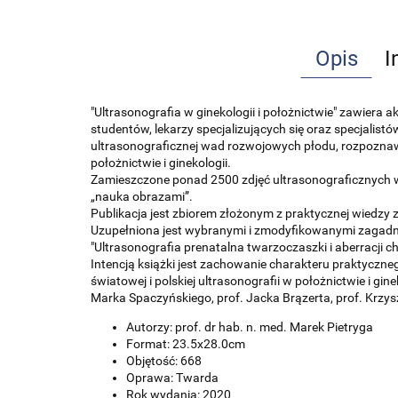
Opis
I
"Ultrasonografia w ginekologii i położnictwie" zawiera 
studentów, lekarzy specjalizujących się oraz specjal
ultrasonograficznej wad rozwojowych płodu, rozpozna
położnictwie i ginekologii.
Zamieszczone ponad 2500 zdjęć ultrasonograficznych w
„nauka obrazami”.
Publikacja jest zbiorem złożonym z praktycznej wiedzy z
Uzupełniona jest wybranymi i zmodyfikowanymi zagadnie
"Ultrasonografia prenatalna twarzoczaszki i aberracji 
Intencją książki jest zachowanie charakteru praktyczne
światowej i polskiej ultrasonografii w położnictwie i gi
Marka Spaczyńskiego, prof. Jacka Brązerta, prof. Krzys
Autorzy: prof. dr hab. n. med. Marek Pietryga
Format: 23.5x28.0cm
Objętość: 668
Oprawa: Twarda
Rok wydania: 2020