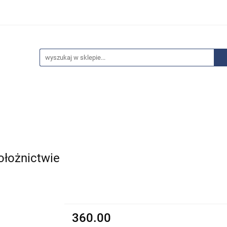
edaże
Bestsellery
Polecamy
Anatomia - Promocje
ci
Wyprzedaże
Bestsellery
Polecamy
Anatomia 
położnictwie
360.00