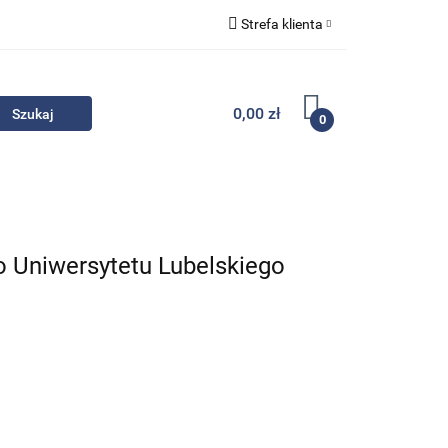
Strefa klienta
Komplety
Zaloguj się
Zarejestruj się
0,00 zł
0
Dodaj zgłoszenie
Zgody cookies
- Promocje
Komplety
Kontakt
 Uniwersytetu Lubelskiego