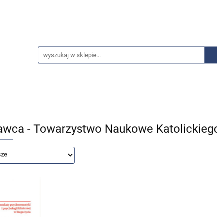
edaże
Bestsellery
Polecamy
Anatomia - Promocje
ci
Wyprzedaże
Bestsellery
Polecamy
Anatomia 
wca - Towarzystwo Naukowe Katolickiego