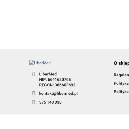
łysienia angrogenowego
95.00
-60%
38.00
O skle
LiberMed
Regula
NIP: 6641620768
Polityka
Polityka
kontakt@libermed.pl
575 140 330