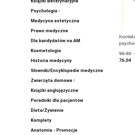
Książki weterynaryjne
Psychologia
Medycyna estetyczna
Prawo medyczne
Produk
Kontek
Dla kandydatów na AM
psycho
psychol
Kosmetologia
95.90
klinicz
76.04
Historia medycyny
życia
Słowniki/Encyklopedie medyczne
Zwierzęta domowe
Książki anglojęzyczne
Poradniki dla pacjentów
Dieta/Żywienie
Komplety
Anatomia - Promocje