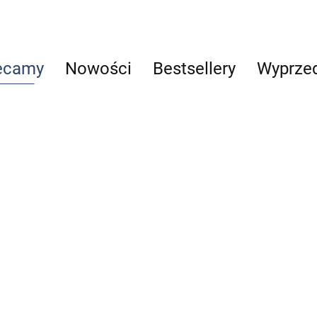
ecamy
Nowości
Bestsellery
Wyprze
Reumatologia
Telemedycyna
Alergologia
Vademecum
29.00
63.00
-37%
szwów
40.00
Praktyczny p
chirurgicznych
po lean healt
69.99
85.00