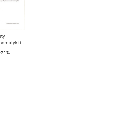
t niedostępny
sty
somatyki i
ogii
-21%
nej w biegu