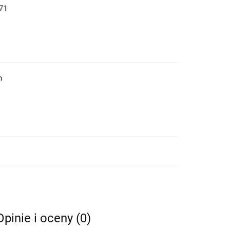
71
h
Opinie i oceny (0)