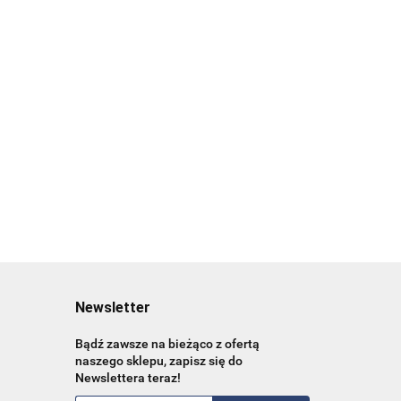
klatki piersiowej
Zdrowie psychiczne
159.00
rzewodnik
młodych dorosłych
119.25
hcare
44.00
37.84
Newsletter
Bądź zawsze na bieżąco z ofertą
naszego sklepu, zapisz się do
Newslettera teraz!