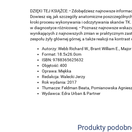
DZIĘKI TEJ KSIĄŻCE: • Zdobędziesz najnowsze informacj
Dowiesz się, jak szczegóły anatomiczne poszczególnych
kroki procesu wykonywania i odczytywania skanów TK
w diagnostyce różnicowej. • Poznasz najnowsze wskaza
wynikających z najnowszych zmian w praktycznym zast
zespołu żyły głównej górnej, a także reakcji na kontrast 
Autorzy: Webb Richard W., Brant William E., Majo
Format: 18.5x26.0cm
ISBN: 9788365625632
Objętość: 400
Oprawa: Miękka
Redakcja: Walecki Jerzy
Rok wydania: 2017
Tłumacze: Feldman Beata, Pomianowska Agnies
Wydawca: Edra Urban & Partner
Produkty podobn