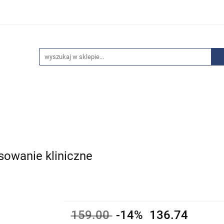
edaże
Bestsellery
Polecamy
Anatomia - Promocje
ci
Wyprzedaże
Bestsellery
Polecamy
Anatomia 
owanie kliniczne
159.00
-14%
136.74