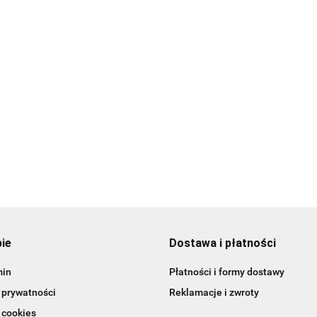
Vademecum
29.00
63.00
szwów
40.00
Praktyczny p
chirurgicznych
po lean healt
69.99
85.00
pie
Dostawa i płatności
min
Płatności i formy dostawy
 prywatności
Reklamacje i zwroty
 cookies