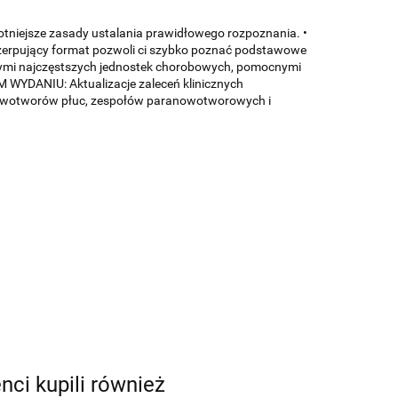
otniejsze zasady ustalania prawidłowego rozpoznania. •
yczerpujący format pozwoli ci szybko poznać podstawowe
ymi najczęstszych jednostek chorobowych, pomocnymi
 WYDANIU: Aktualizacje zaleceń klinicznych
nowotworów płuc, zespołów paranowotworowych i
enci kupili również