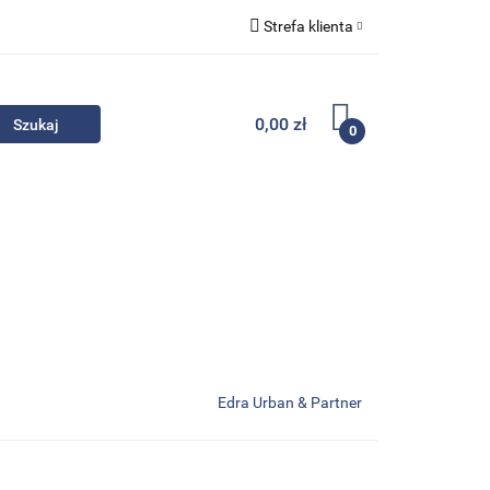
Strefa klienta
Komplety
Zaloguj się
Zarejestruj się
0,00 zł
0
Dodaj zgłoszenie
Zgody cookies
- Promocje
Komplety
Kontakt
Edra Urban & Partner