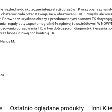
e niezbędne do skutecznej interpretacji obrazów TK oraz poznasz najist
 obszarów ciała przedstawiają się w obrazowaniu TK. • Zwięzły, ale w
. • Porównasz uzyskane obrazy z przedstawionymi skanami TK dotycząc
nia i reguły dotyczące tomografii 64-rzędowej i dwuźródłowej. W NOWYM
osowaniu obrazowania TK, w tym dotyczących diagnostyki i leczenia 
oraz biopsji igłowej pod kontrolą TK
r Nancy M.
zka
e
Ostatnio oglądane produkty
Inni Kli