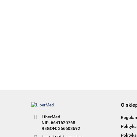
99.00
36.12
HAIR 360 - wyd. 2 - Terapie
łysienia angrogenowego
95.00
38.00
O skle
LiberMed
Regula
NIP: 6641620768
Polityka
Polityka