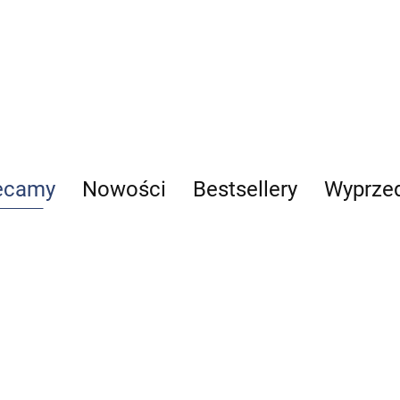
ecamy
Nowości
Bestsellery
Wyprze
Reumatologia
Telemedycyna
Alergologia