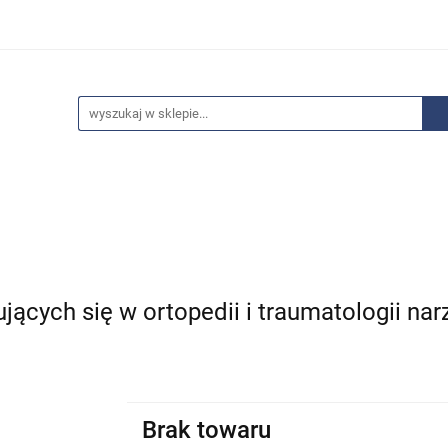
edaże
Bestsellery
Polecamy
Anatomia - Promocje
ci
Wyprzedaże
Bestsellery
Polecamy
Anatomia 
ujących się w ortopedii i traumatologii na
Brak towaru