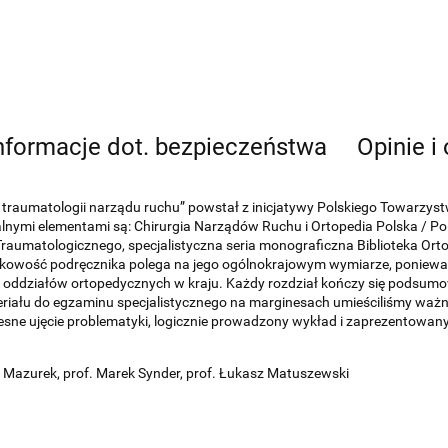
nformacje dot. bezpieczeństwa
Opinie i
ii i traumatologii narządu ruchu” powstał z inicjatywy Polskiego Towar
alnymi elementami są: Chirurgia Narządów Ruchu i Ortopedia Polska / Po
aumatologicznego, specjalistyczna seria monograficzna Biblioteka Orto
yjątkowość podręcznika polega na jego ogólnokrajowym wymiarze, poniew
 i oddziałów ortopedycznych w kraju. Każdy rozdział kończy się podsumo
iału do egzaminu specjalistycznego na marginesach umieściliśmy ważne,
sne ujęcie problematyki, logicznie prowadzony wykład i zaprezentowan
 Mazurek, prof. Marek Synder, prof. Łukasz Matuszewski