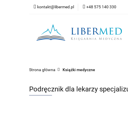
kontakt@libermed.pl
+48 575 140 330
Nowości
Wyprz
Kontakt
Wszystkie kategorie
Nowoś
Strona główna
Książki medyczne
Podręcznik dla lekarzy specjaliz