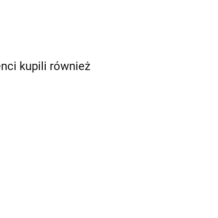
enci kupili również
mia
eka