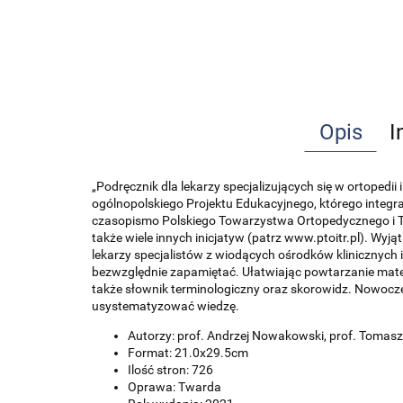
Opis
I
„Podręcznik dla lekarzy specjalizujących się w ortoped
ogólnopolskiego Projektu Edukacyjnego, którego integr
czasopismo Polskiego Towarzystwa Ortopedycznego i Tr
także wiele innych inicjatyw (patrz www.ptoitr.pl). W
lekarzy specjalistów z wiodących ośrodków klinicznych
bezwzględnie zapamiętać. Ułatwiając powtarzanie mater
także słownik terminologiczny oraz skorowidz. Nowocze
usystematyzować wiedzę.
Autorzy: prof. Andrzej Nowakowski, prof. Tomasz
Format: 21.0x29.5cm
Ilość stron: 726
Oprawa: Twarda