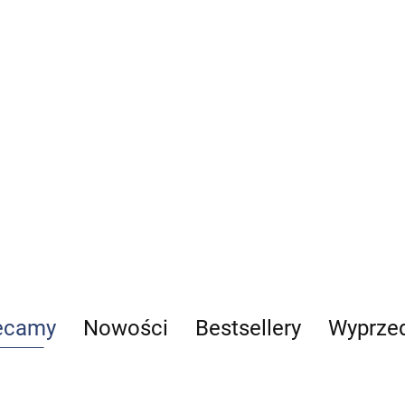
Standardy postępowania
32.00
w ratownictwie
medycznym część 1
109.00
ecamy
Nowości
Bestsellery
Wyprze