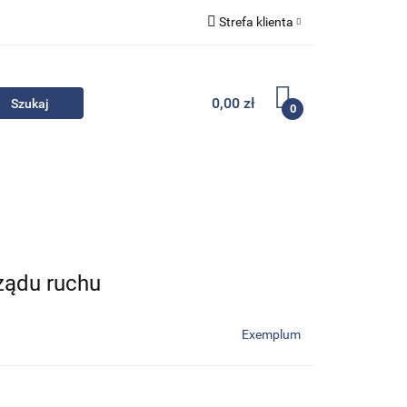
Strefa klienta
Komplety
Zaloguj się
Zarejestruj się
0,00 zł
0
Dodaj zgłoszenie
Zgody cookies
- Promocje
Komplety
Kontakt
rządu ruchu
Exemplum