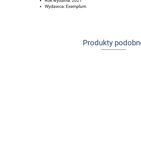
Rok wydania: 2021
Wydawca: Exemplum
Produkty podobn
Udar mózgu
Ból w
u dzieci i
praktyce
młodzieży
pielęgniarskiej
84.00
-13%
64.00
-14%
73.08
Anatomia prawidłow
55.04
człowieka. Komplet