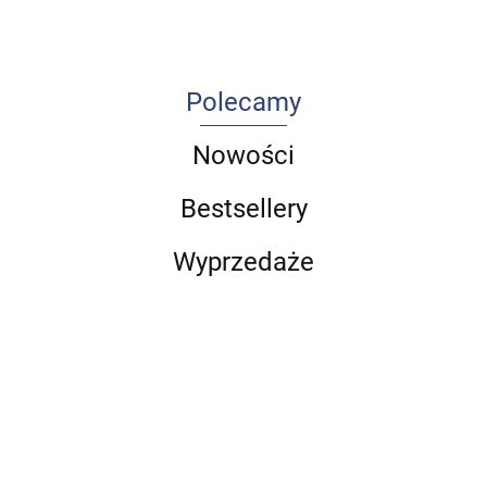
część 1
Polecamy
Nowości
Bestsellery
Wyprzedaże
Choroby
Arteterapia
przyzębia