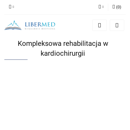
(
0
)
Zaloguj się
Zarejestruj się
Dodaj zgłoszenie
Kompleksowa rehabilitacja w
Zgody cookies
kardiochirurgii