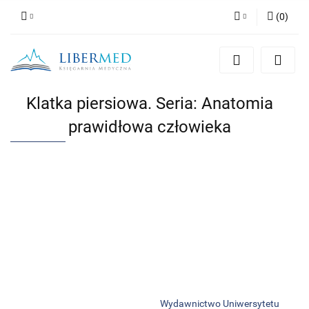
(
0
)
Zaloguj się
Zarejestruj się
Dodaj zgłoszenie
Klatka piersiowa. Seria: Anatomia
Zgody cookies
prawidłowa człowieka
Wydawnictwo Uniwersytetu