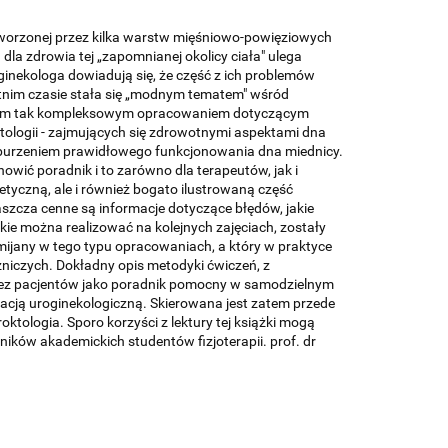
tworzonej przez kilka warstw mięśniowo-powięziowych
la zdrowia tej „zapomnianej okolicy ciała" ulega
inekologa dowiadują się, że część z ich problemów
atnim czasie stała się „modnym tematem" wśród
wniczym tak kompleksowym opracowaniem dotyczącym
roktologii - zajmujących się zdrowotnymi aspektami dna
aburzeniem prawidłowego funkcjonowania dna miednicy.
owić poradnik i to zarówno dla terapeutów, jak i
retyczną, ale i również bogato ilustrowaną część
aszcza cenne są informacje dotyczące błędów, jakie
kie można realizować na kolejnych zajęciach, zostały
mijany w tego typu opracowaniach, a który w praktyce
niczych. Dokładny opis metodyki ćwiczeń, z
zez pacjentów jako poradnik pomocny w samodzielnym
tacją uroginekologiczną. Skierowana jest zatem przede
roktologia. Sporo korzyści z lektury tej książki mogą
ników akademickich studentów fizjoterapii. prof. dr