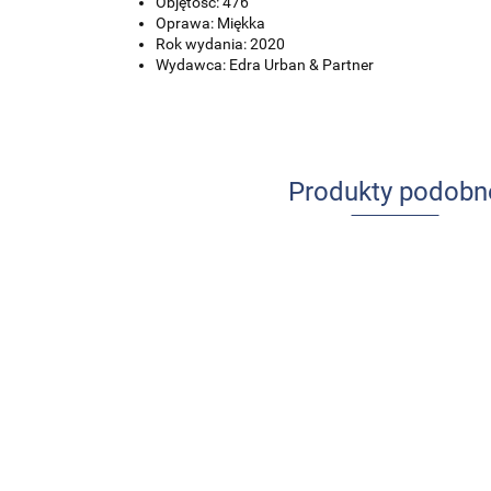
Objętość: 476
Oprawa: Miękka
Rok wydania: 2020
Wydawca: Edra Urban & Partner
Produkty podobn
Udar mózgu
Ból w
u dzieci i
praktyce
młodzieży
pielęgniarskiej
84.00
-13%
64.00
-14%