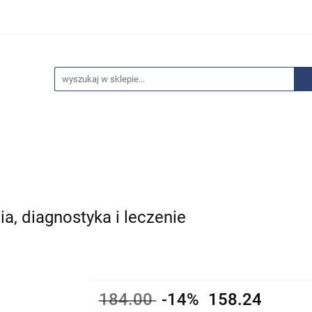
edaże
Bestsellery
Polecamy
Anatomia - Promocje
ci
Wyprzedaże
Bestsellery
Polecamy
Anatomia 
ia, diagnostyka i leczenie
184.00
-14%
158.24