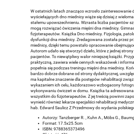
W ostatnich latach znacząco wzrosło zainteresowanie 
wyściełających dno miednicy wiąże się dzisiaj z wielom
stałemu upowszechnieniu. Wzrasta liczba pacjentów szu
mogą rozwiązać ćwiczenia mięśni dna miednicy. Gimnast
fizjoterapeutów. Książka Dno miednicy. Fizjologia, pa
dysfunkcji dna miednicy. Zredagowana została przez przed
miednicy, dzięki temu powstało opracowanie obejmują
Autorom udało się stworzyć dzieło, które z jednej stron
pacjentów. To niewątpliwy walor niniejszej książki. Przy
praktyczną, zawiera wiele cennych wskazówek i informac
popełnia się podczas treningu mięśni dna miednicy. Koń
bardzo dobrze dobrane od strony dydaktycznej, uwzględ
ma kapitalne znaczenie dla postępów rehabilitacji zwi
wykazaniem ich celu, każdorazowo wzbogacony fotogra
wykonywaniu ćwiczeń w domu. Książka ta adresowana jes
wszystkim do fizjoterapeutów. Z jej treścią powinni zapoz
wynieść również lekarze specjaliści rehabilitacji medyc
hab. Edward Saulicz Z Przedmowy do wydania polskieg
Autorzy: Tanzberger R. , Kuhn A., Möbs G., Baumg
Format: 17.5x25.5cm
ISBN: 9788365373496