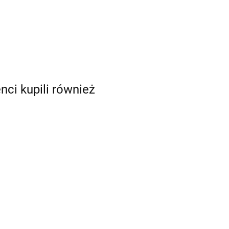
enci kupili również
mia
eka