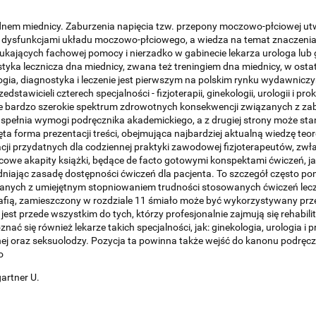
dnem miednicy. Zaburzenia napięcia tzw. przepony moczowo-płciowej u
a dysfunkcjami układu moczowo-płciowego, a wiedza na temat znaczenia d
kających fachowej pomocy i nierzadko w gabinecie lekarza urologa lub g
yka lecznicza dna miednicy, zwana też treningiem dna miednicy, w ost
tologia, diagnostyka i leczenie jest pierwszym na polskim rynku wyda
stawicieli czterech specjalności - fizjoterapii, ginekologii, urologii i p
ce bardzo szerokie spektrum zdrowotnych konsekwencji związanych z z
y spełnia wymogi podręcznika akademickiego, a z drugiej strony może stan
jęta forma prezentacji treści, obejmująca najbardziej aktualną wiedzę teo
ji przydatnych dla codziennej praktyki zawodowej fizjoterapeutów, zwł
cowe akapity książki, będące de facto gotowymi konspektami ćwiczeń, ja
niając zasadę dostępności ćwiczeń dla pacjenta. To szczegół często po
ązanych z umiejętnym stopniowaniem trudności stosowanych ćwiczeń lecz
fią, zamieszczony w rozdziale 11 śmiało może być wykorzystywany pr
t przede wszystkim do tych, którzy profesjonalnie zajmują się rehabili
nać się również lekarze takich specjalności, jak: ginekologia, urologia i p
znej oraz seksuolodzy. Pozycja ta powinna także wejść do kanonu podręcz
o
artner U.