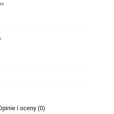
84
h
Opinie i oceny (0)