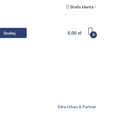
Strefa klienta
Komplety
Zaloguj się
Zarejestruj się
0,00 zł
0
Dodaj zgłoszenie
Zgody cookies
- Promocje
Komplety
Kontakt
Edra Urban & Partner