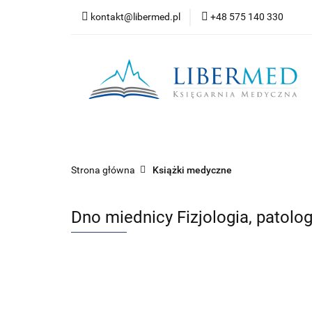
kontakt@libermed.pl
+48 575 140 330
Nowości
Wyprz
Kontakt
Wszystkie kategorie
Nowoś
Strona główna
Książki medyczne
Dno miednicy Fizjologia, patolog