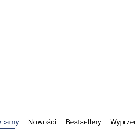
nosa 50 pytań i
a
155.73
odpowiedzi
40.00
-20%
Standardy postępowania
32.00
w ratownictwie
medycznym część 1
109.00
ecamy
Nowości
Bestsellery
Wyprze