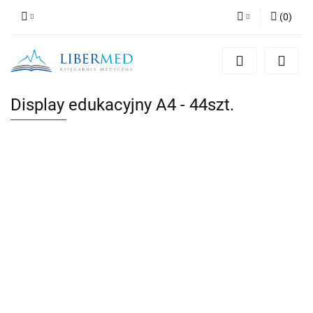
(
0
)
Zaloguj się
Zarejestruj się
Dodaj zgłoszenie
Display edukacyjny A4 - 44szt.
Zgody cookies