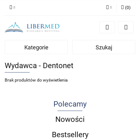
(
0
)
Zaloguj się
Zarejestruj się
Dodaj zgłoszenie
Kategorie
Szukaj
Zgody cookies
Wydawca - Dentonet
Brak produktów do wyświetlenia
Polecamy
Nowości
Bestsellery