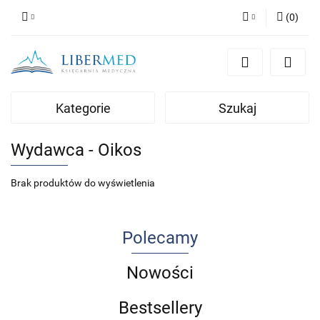
(
0
)
Zaloguj się
Zarejestruj się
Dodaj zgłoszenie
Kategorie
Szukaj
Zgody cookies
Wydawca - Oikos
Brak produktów do wyświetlenia
Polecamy
Nowości
Bestsellery